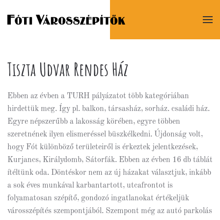
Tiszta Udvar Rendes Ház
Ebben az évben a TURH pályázatot több kategóriában
hirdettük meg. Így pl. balkon, társasház, sorház. családi ház.
Egyre népszerűbb a lakosság körében, egyre többen
szeretnének ilyen elismeréssel büszkélkedni. Újdonság volt,
hogy Fót különböző területeiről is érkeztek jelentkezések,
Kurjancs, Királydomb, Sátorfák. Ebben az évben 16 db táblát
ítéltünk oda. Döntéskor nem az új házakat választjuk, inkább
a sok éves munkával karbantartott, utcafrontot is
folyamatosan szépítő, gondozó ingatlanokat értékeljük
városszépítés szempontjából. Szempont még az autó parkolás