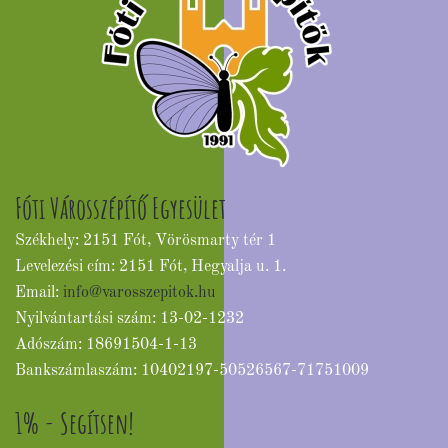
Fóti Városszépítő Egyesület
Székhely: 2151 Fót, Vörösmarty tér 1
Levelezési cím: 2151 Fót, Hegyalja u. 1.
Email:
info@varosszepitok.hu
Nyilvántartási szám: 13-02-1232
Adószám: 18691504-1-13
Bankszámlaszám: 10402197-50526567-71751009
1% - Segítsen!