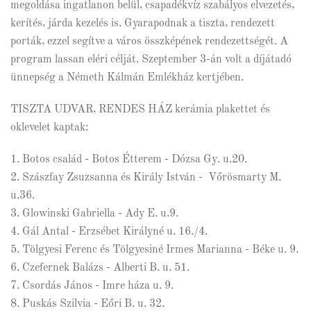
megoldása ingatlanon belül, csapadékvíz szabályos elvezetés,
kerítés, járda kezelés is. Gyarapodnak a tiszta, rendezett
porták, ezzel segítve a város összképének rendezettségét. A
program lassan eléri célját. Szeptember 3-án volt a díjátadó
ünnepség a Németh Kálmán Emlékház kertjében.
TISZTA UDVAR, RENDES HÁZ kerámia plakettet és
oklevelet kaptak:
1. Botos család - Botos Étterem - Dózsa Gy. u.20.
2. Szászfay Zsuzsanna és Király István - Vőrösmarty M.
u.36.
3. Glowinski Gabriella - Ady E. u.9.
4. Gál Antal - Erzsébet Királyné u. 16./4.
5. Tölgyesi Ferenc és Tölgyesiné Irmes Marianna - Béke u. 9.
6. Czefernek Balázs - Alberti B. u. 51.
7. Csordás János - Imre háza u. 9.
8. Puskás Szilvia - Eőri B. u. 32.