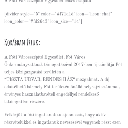
A Fóti Városszépítő Egyesület lelkes csapata
[divider style="5" color="#f71d1d" icon="licon: chat"
icon_color="#fd2643" icon_size="14"]
Korábban írtuk:
A Fóti Városszépítő Egyesület, Fót Város
Önkormányzatának támogatásával 2017-ben újraindítja Fót
teljes közigazgatási területén a
“TISZTA UDVAR, RENDES HÁZ“ mozgalmat. A díj
odaítélhető bármely Fót területén önálló helyrajzi számmal,
érvényes használatbavételi engedéllyel rendelkező
lakóingatlan részére.
Felkérjük a fóti ingatlanok tulajdonosait, hogy aktív
részvételükkel és ingatlanuk nevezésével vegyenek részt ezen