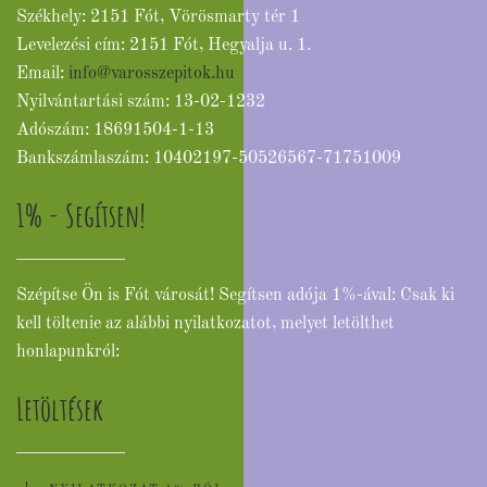
Székhely: 2151 Fót, Vörösmarty tér 1
Levelezési cím: 2151 Fót, Hegyalja u. 1.
Email:
info@varosszepitok.hu
Nyilvántartási szám: 13-02-1232
Adószám: 18691504-1-13
Bankszámlaszám: 10402197-50526567-71751009
1% - Segítsen!
Szépítse Ön is Fót városát! Segítsen adója 1%-ával: Csak ki
kell töltenie az alábbi nyilatkozatot, melyet letölthet
honlapunkról:
Letöltések