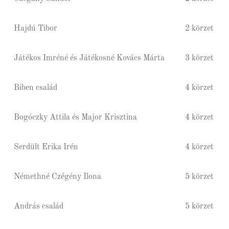
Hajdú Tibor
2 körzet
Játékos Imréné és Játékosné Kovács Márta
3 körzet
Biben család
4 körzet
Bogóczky Attila és Major Krisztina
4 körzet
Serdült Erika Irén
4 körzet
Némethné Czégény Ilona
5 körzet
András család
5 körzet