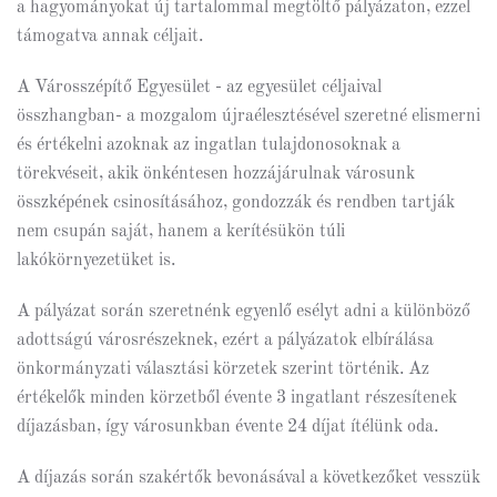
a hagyományokat új tartalommal megtöltő pályázaton, ezzel
támogatva annak céljait.
A Városszépítő Egyesület - az egyesület céljaival
összhangban- a mozgalom újraélesztésével szeretné elismerni
és értékelni azoknak az ingatlan tulajdonosoknak a
törekvéseit, akik önkéntesen hozzájárulnak városunk
összképének csinosításához, gondozzák és rendben tartják
nem csupán saját, hanem a kerítésükön túli
lakókörnyezetüket is.
A pályázat során szeretnénk egyenlő esélyt adni a különböző
adottságú városrészeknek, ezért a pályázatok elbírálása
önkormányzati választási körzetek szerint történik. Az
értékelők minden körzetből évente 3 ingatlant részesítenek
díjazásban, így városunkban évente 24 díjat ítélünk oda.
A díjazás során szakértők bevonásával a következőket vesszük