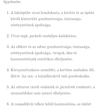
figyelembe:
A lakóépület utcai homlokzata, a kerítés és az épület
körüli közterület gondozottsága, tisztasága,
növényzetének ápoltsága.
Utcai szgk. parkoló szabályos kialakítása.
Az előkert és az udvar gondozottsága, tisztasága,
növényzetének ápoltsága, virágok, dísz és
haszonnövények esztétikus elhelyezése.
Környezettudatos szemlélet, a kertben szabadon élő,
illetve -ha van- a háziállatokról való gondoskodás.
Az udvaron tárolt eszközök és járművek rendezett, a
szomszédokat nem zavaró elhelyezése.
A csapadékvíz telken belüli hasznosítása, az épület