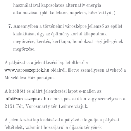
használatával kapcsolatos alternativ energia
alkalmazása. (pld. kollektor, napelem, hőszívattyú, )
Amennyiben a történelmi városképre jellemző az épület
kialakítása, úgy az építmény korhű állapotának
megőrzése, kerítés, kertkapu, homlokzat régi jellegének
megőrzése.
A pályázatra a jelentkezési lap letölthető a
www.varosszepitok.hu
oldalról, illetve személyesen átvehető a
Művelődési Ház portáján.
A kitöltött és aláírt jelentkezési lapot e-mailen az
info@varosszepitok.hu
címre, postai úton vagy személyesen a
2151 Fót, Vörösmarty tér 1.címre várjuk.
A jelentkezési lap leadásával a pályázó elfogadja a pályázat
feltételeit, valamint hozzájárul a díjazás tényének