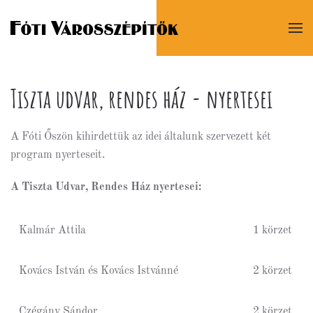
Tiszta udvar, rendes ház - nyertesei
A Fóti Őszön kihirdettük az idei általunk szervezett két
program nyerteseit.
A Tiszta Udvar, Rendes Ház nyertesei:
Kalmár Attila
1 körzet
Kovács István és Kovács Istvánné
2 körzet
Czégány Sándor
2 körzet