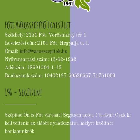
Fóti Városszépítő Egyesület
Székhely: 2151 Fót, Vörösmarty tér 1
Levelezési cím: 2151 Fót, Hegyalja u. 1.
Email:
info@varosszepitok.hu
Nyilvántartási szám: 13-02-1232
Adószám: 18691504-1-13
Bankszámlaszám: 10402197-50526567-71751009
1% - Segítsen!
Szépítse Ön is Fót városát! Segítsen adója 1%-ával: Csak ki
kell töltenie az alábbi nyilatkozatot, melyet letölthet
honlapunkról: