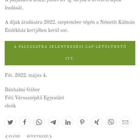
A pályázatra 2022. július 31-ig várjuk a nevezési lapok
leadását.
A díjak átadására 2022. szeptember végén a Németh Kálmán
Emlékház kertjében kerül sor.
A PÁLYÁZATRA JELENTKEZÉSI LAP LETÖLTHETŐ
ITT.
Fót, 2022. május 4.
Bánhalmi Gábor
Fóti Városszépítő Egyesület
elnök
ELŐZŐ
KÖVETKEZŐ