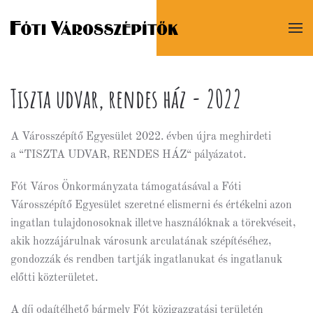
Tiszta udvar, rendes ház - 2022
A Városszépítő Egyesület 2022. évben újra meghirdeti
a “TISZTA UDVAR, RENDES HÁZ“ pályázatot.
Fót Város Önkormányzata támogatásával a Fóti
Városszépítő Egyesület szeretné elismerni és értékelni azon
ingatlan tulajdonosoknak illetve használóknak a törekvéseit,
akik hozzájárulnak városunk arculatának szépítéséhez,
gondozzák és rendben tartják ingatlanukat és ingatlanuk
előtti közterületet.
A díj odaítélhető bármely Fót közigazgatási területén