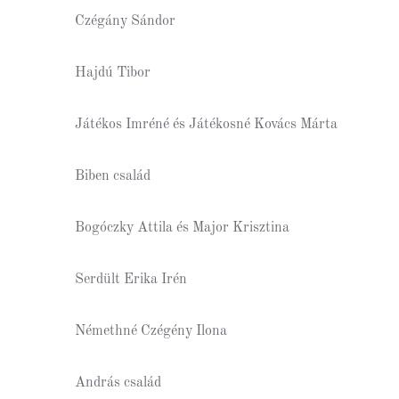
Czégány Sándor
Hajdú Tibor
Játékos Imréné és Játékosné Kovács Márta
Biben család
Bogóczky Attila és Major Krisztina
Serdült Erika Irén
Némethné Czégény Ilona
András család