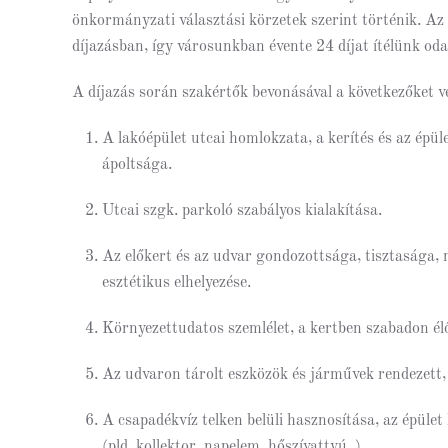
önkormányzati választási körzetek szerint történik. Az
díjazásban, így városunkban évente 24 díjat ítélünk oda
A díjazás során szakértők bevonásával a következőket v
A lakóépület utcai homlokzata, a kerítés és az épü
ápoltsága.
Utcai szgk. parkoló szabályos kialakítása.
Az előkert és az udvar gondozottsága, tisztasága,
esztétikus elhelyezése.
Környezettudatos szemlélet, a kertben szabadon élő,
Az udvaron tárolt eszközök és járművek rendezett,
A csapadékvíz telken belüli hasznosítása, az épület
(pld. kollektor, napelem, hőszívattyú, )