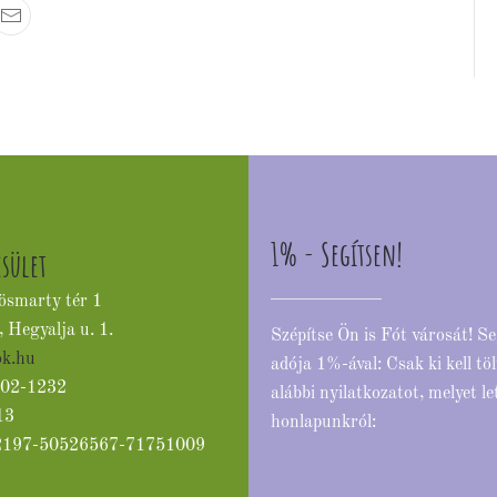
1% - Segítsen!
esület
ösmarty tér 1
, Hegyalja u. 1.
Szépítse Ön is Fót városát! S
ok.hu
adója 1%-ával: Csak ki kell töl
3-02-1232
alábbi nyilatkozatot, melyet le
13
honlapunkról:
2197-50526567-71751009