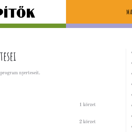
M
tesei
t program nyerteseit.
1 körzet
2 körzet