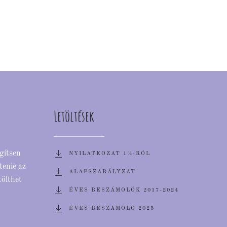
Letöltések
egítsen
NYILATKOZAT 1%-RÓL
tenie az
ALAPSZABÁLYZAT
tölthet
ÉVES BESZÁMOLÓK 2017-2024
ÉVES BESZÁMOLÓ 2025