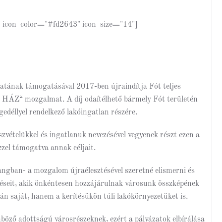
t" icon_color="#fd2643" icon_size="14"]
tának támogatásával 2017-ben újraindítja Fót teljes
ÁZ“ mozgalmat. A díj odaítélhető bármely Fót területén
gedéllyel rendelkező lakóingatlan részére.
észvételükkel és ingatlanuk nevezésével vegyenek részt ezen a
zel támogatva annak céljait.
hangban- a mozgalom újraélesztésével szeretné elismerni és
véseit, akik önkéntesen hozzájárulnak városunk összképének
n saját, hanem a kerítésükön túli lakókörnyezetüket is.
nböző adottságú városrészeknek, ezért a pályázatok elbírálása