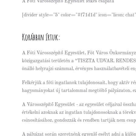
A Fóti Városszépítő Egyesület lelkes csapata
[divider style="5" color="#f71d1d" icon="licon: cha
Korábban írtuk:
A Fóti Városszépítő Egyesület, Fót Város Önkormányza
közigazgatási területén a “TISZTA UDVAR, RENDES H
önálló helyrajzi számmal, érvényes használatbavételi en
Felkérjük a fóti ingatlanok tulajdonosait, hogy aktív r
hagyományokat új tartalommal megtöltő pályázaton, ez
A Városszépítő Egyesület - az egyesület céljaival össz
értékelni azoknak az ingatlan tulajdonosoknak a törek
csinosításához, gondozzák és rendben tartják nem csupá
A pályázat során szeretnénk egyenlő esélyt adni a külö