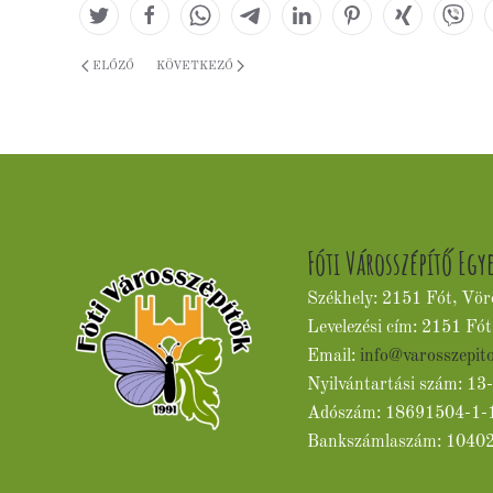
ELŐZŐ
KÖVETKEZŐ
Fóti Városszépítő Egy
Székhely: 2151 Fót, Vör
Levelezési cím: 2151 Fót
Email:
info@varosszepit
Nyilvántartási szám: 1
Adószám: 18691504-1-
Bankszámlaszám: 1040