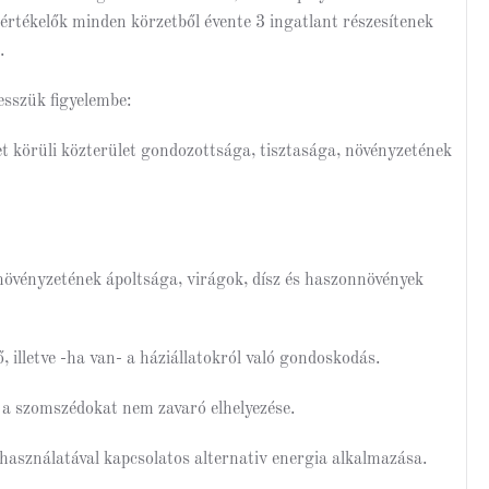
 értékelők minden körzetből évente 3 ingatlant részesítenek
.
esszük figyelembe:
let körüli közterület gondozottsága, tisztasága, növényzetének
 növényzetének ápoltsága, virágok, dísz és haszonnövények
 illetve -ha van- a háziállatokról való gondoskodás.
 a szomszédokat nem zavaró elhelyezése.
 használatával kapcsolatos alternativ energia alkalmazása.