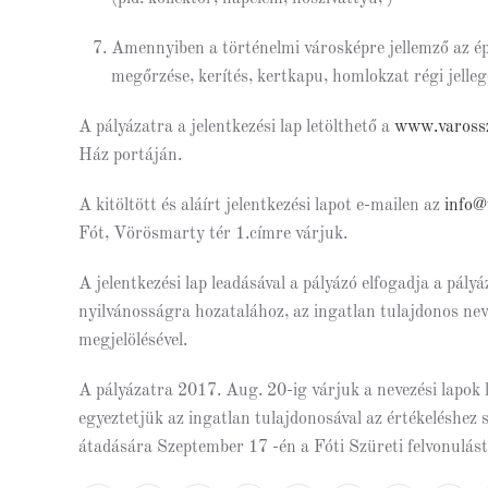
Amennyiben a történelmi városképre jellemző az ép
megőrzése, kerítés, kertkapu, homlokzat régi jell
A pályázatra a jelentkezési lap letölthető a
www.varossz
Ház portáján.
A kitöltött és aláírt jelentkezési lapot e-mailen az
info@
Fót, Vörösmarty tér 1.címre várjuk.
A jelentkezési lap leadásával a pályázó elfogadja a pályá
nyilvánosságra hozatalához, az ingatlan tulajdonos nev
megjelölésével.
A pályázatra 2017. Aug. 20-ig várjuk a nevezési lapok l
egyeztetjük az ingatlan tulajdonosával az értékeléshez 
átadására Szeptember 17 -én a Fóti Szüreti felvonulást