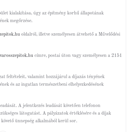
ület kialakítása, úgy az építmény korhű állapotának
egének megőrzése.
epitok.hu
oldalról, illetve személyesen átvehető a Művelődési
varosszepitok.hu
címre, postai úton vagy személyesen a 2151
zat feltételeit, valamint hozzájárul a díjazás tényének
ének és az ingatlan természetbeni elhelyezkedésének
eadását. A jelentkezés leadását követően telefonon
szükséges látogatást. A pályázatok értéklésére és a díjak
 követő ünnepség alkalmából kerül sor.