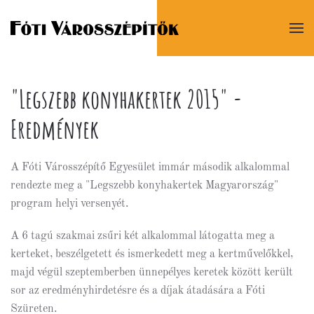
"Legszebb konyhakertek 2015" -
Eredmények
A Fóti Városszépítő Egyesület immár második alkalommal
rendezte meg a "Legszebb konyhakertek Magyarország"
program helyi versenyét.
A 6 tagú szakmai zsűri két alkalommal látogatta meg a
kerteket, beszélgetett és ismerkedett meg a kertművelőkkel,
majd végül szeptemberben ünnepélyes keretek között került
sor az eredményhirdetésre és a díjak átadására a Fóti
Szüreten.