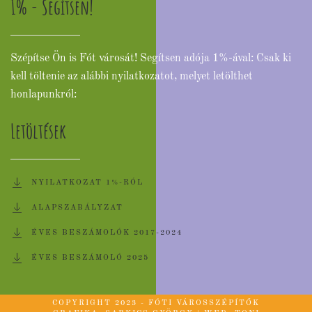
1% - Segítsen!
Szépítse Ön is Fót városát! Segítsen adója 1%-ával: Csak ki
kell töltenie az alábbi nyilatkozatot, melyet letölthet
honlapunkról:
Letöltések
NYILATKOZAT 1%-RÓL
ALAPSZABÁLYZAT
ÉVES BESZÁMOLÓK 2017-2024
ÉVES BESZÁMOLÓ 2025
COPYRIGHT 2023 - FÓTI VÁROSSZÉPÍTŐK