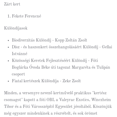
Zárt kert
Fekete Ferencné
Különdíjasok
Biodiverzitás Különdíj - Kopp Zoltán Zsolt
Dísz - és haszonkert összehangolásáért Különdíj - Gellai
Istvánné
Közösségi Keretek Fejlesztéséért Különdíj - Fóti
Boglárka Óvoda Béke úti tagozat Margaréta és Tulipán
csoport
Fiatal kertészek Különdíja - Zeke Zsolt
Minden, a versenyre nevező kertművelő praktikus "kertész
csomagot" kapott a fóti OBI, a Valeyrac Exotics, Winczheim
Tibor és a Fóti Városszépítő Egyesület jóvoltából. Köszönjük
még egyszer mindenkinek a részvételt, és sok örömet