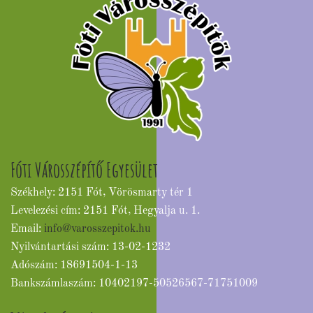
Fóti Városszépítő Egyesület
Székhely: 2151 Fót, Vörösmarty tér 1
Levelezési cím: 2151 Fót, Hegyalja u. 1.
Email:
info@varosszepitok.hu
Nyilvántartási szám: 13-02-1232
Adószám: 18691504-1-13
Bankszámlaszám: 10402197-50526567-71751009