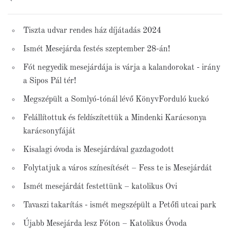
Tiszta udvar rendes ház díjátadás 2024
Ismét Mesejárda festés szeptember 28-án!
Fót negyedik mesejárdája is várja a kalandorokat - irány
a Sipos Pál tér!
Megszépült a Somlyó-tónál lévő KönyvForduló kuckó
Felállítottuk és feldíszítettük a Mindenki Karácsonya
karácsonyfáját
Kisalagi óvoda is Mesejárdával gazdagodott
Folytatjuk a város színesítését – Fess te is Mesejárdát
Ismét mesejárdát festettünk – katolikus Ovi
Tavaszi takarítás - ismét megszépült a Petőfi utcai park
Újabb Mesejárda lesz Fóton – Katolikus Óvoda