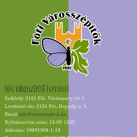
Fóti Városszépítő Egyesület
Székhely: 2151 Fót, Vörösmarty tér 1
Levelezési cím: 2151 Fót, Hegyalja u. 1.
Email:
info@varosszepitok.hu
Nyilvántartási szám: 13-02-1232
Adószám: 18691504-1-13