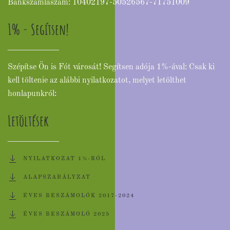
Bankszámlaszám: 10402197-50526567-71751009
1% - Segítsen!
Szépítse Ön is Fót városát! Segítsen adója 1%-ával: Csak ki
kell töltenie az alábbi nyilatkozatot, melyet letölthet
honlapunkról:
Letöltések
NYILATKOZAT 1%-RÓL
ALAPSZABÁLYZAT
ÉVES BESZÁMOLÓK 2017-2024
ÉVES BESZÁMOLÓ 2025