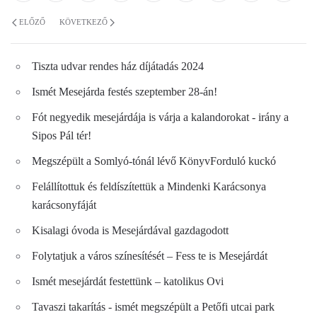
ELŐZŐ
KÖVETKEZŐ
Tiszta udvar rendes ház díjátadás 2024
Ismét Mesejárda festés szeptember 28-án!
Fót negyedik mesejárdája is várja a kalandorokat - irány a
Sipos Pál tér!
Megszépült a Somlyó-tónál lévő KönyvForduló kuckó
Felállítottuk és feldíszítettük a Mindenki Karácsonya
karácsonyfáját
Kisalagi óvoda is Mesejárdával gazdagodott
Folytatjuk a város színesítését – Fess te is Mesejárdát
Ismét mesejárdát festettünk – katolikus Ovi
Tavaszi takarítás - ismét megszépült a Petőfi utcai park