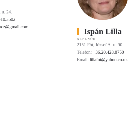
 u. 24.
510.3502
racz@gmail.com
Ispán Lilla
ALELNÖK
2151 Fót, József A. u. 90.
Telefon:
+36.20.428.8750
Email:
lillafot@yahoo.co.uk