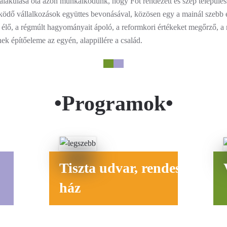
lakulása óta azon munkálkodunk, hogy Fót rendezett és szép településs
működő vállalkozások együttes bevonásával, közösen egy a mainál szebb 
t élő, a régmúlt hagyományait ápoló, a reformkori értékeket megőrző, 
ek építőeleme az egyén, alappillére a család.
•Programok•
Tiszta udvar, rendes
ház