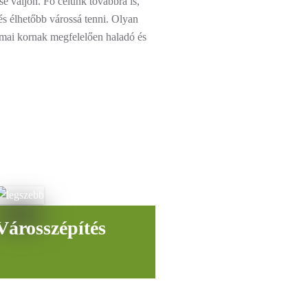
é váljon. Fő célunk továbbra is,
és élhetőbb várossá tenni. Olyan
a mai kornak megfelelően haladó és
Városszépítés