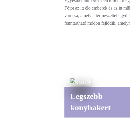
Egyesületünk 1991-ben történt mega
Fótot az itt élő emberek és az itt 
várossá, amely a természettel együt
fenntartható módon fejlődik, amelyn
Legszebb
konyhakert