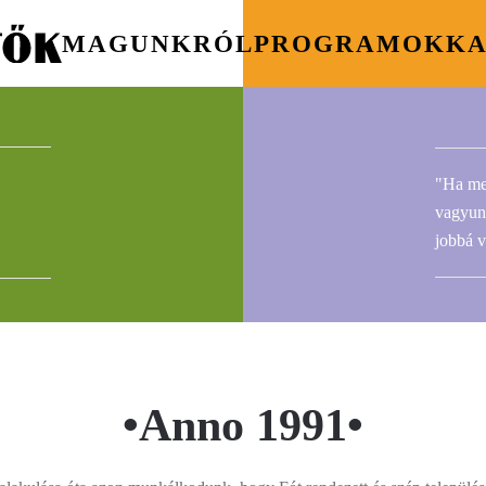
MAGUNKRÓL
PROGRAMOK
KA
"Ha me
vagyunk
jobbá v
•Anno 1991•