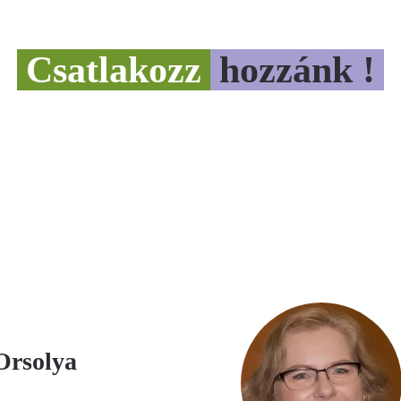
Csatlakozz
hozzánk !
Orsolya