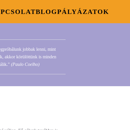
PCSOLAT
BLOG
PÁLYÁZATOK
gpróbálunk jobbak lenni, mint
, akkor körülöttünk is minden
álik."
(Paulo Coelho)